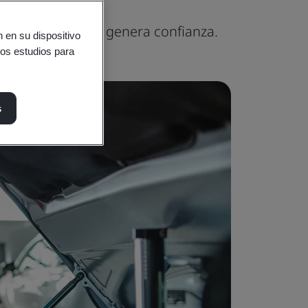
sino que también genera confianza.
 en su dispositivo
ros estudios para
s