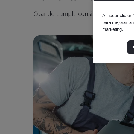
Cuando cumple consistentemente con 
Al hacer clic en
para mejorar la 
marketing.