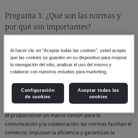
Pregunta 1: ¿Qué son las normas y
por qué son importantes?
Las normas son documentos (digitales o físicos)
mediante los cuales se establecen pautas o criterios
Al hacer clic en “Aceptar todas las cookies”, usted acepta
que las cookies se guarden en su dispositivo para mejorar
establecidos que se utilizan para garantizar la
la navegación del sitio, analizar el uso del mismo y
uniformidad, la consistencia y la calidad de los
colaborar con nuestros estudios para marketing.
productos, los servicios, los procesos y las prácticas.
Desempeñan un rol fundamental en la promoción de
Configuración
Aceptar todas las
la interoperabilidad, la mejora de la seguridad y el
de cookies
cookies
fomento de la innovación en diversas industrias.
Al proporcionar un marco común para la
comunicación y la colaboración, las normas facilitan el
comercio, impulsan la eficiencia y garantizan la