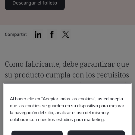
Descargar el folleto
Compartir:
Como fabricante, debe garantizar que
su producto cumpla con los requisitos
normativos correspondientes antes de
que se coloque en el mercado.
Al hacer clic en “Aceptar todas las cookies”, usted acepta
que las cookies se guarden en su dispositivo para mejorar
Es fundamental trabajar con un organismo
la navegación del sitio, analizar el uso del mismo y
colaborar con nuestros estudios para marketing.
notificado de la UE o un organismo aprobado
por el Reino Unido que comprenda la