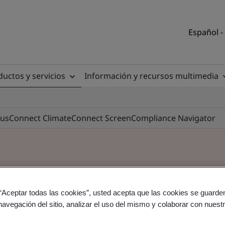
Español -
uctos y servicios
Información y recursos multimedia
lus
Connect Climate
Connect Screen
Compliance Navigator
 “Aceptar todas las cookies”, usted acepta que las cookies se guarden
navegación del sitio, analizar el uso del mismo y colaborar con nuest