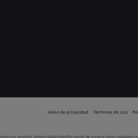
Aviso de privacidad
Términos de uso
Po
resta sus servicios. Imparcialidad significa actuar de manera justa y equitativa 