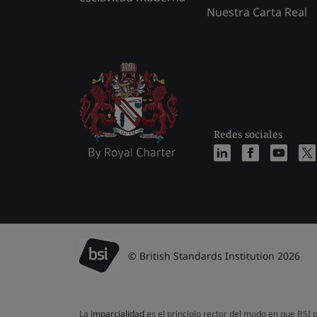
Nuestra Carta Real
Redes sociales
© British Standards Institution 2026
La
imparcialidad
es el principio rector del modo en que BSI p