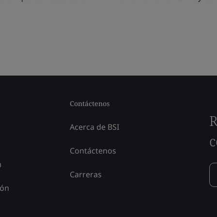
Contáctenos
R
Acerca de BSI
c
Contáctenos
n
Carreras
ión