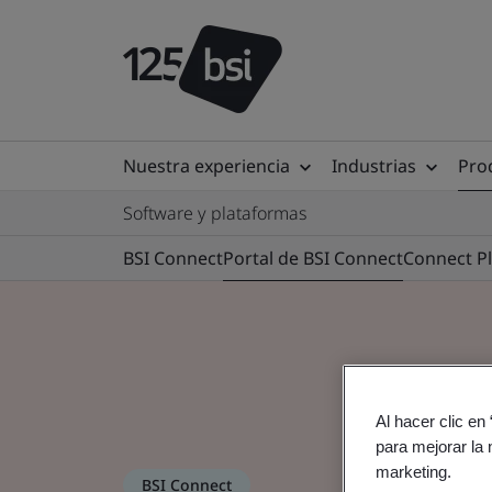
Nuestra experiencia
Industrias
Prod
Software y plataformas
BSI Connect
Portal de BSI Connect
Connect P
Al hacer clic en
para mejorar la 
marketing.
BSI Connect