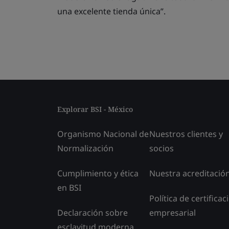
una excelente tienda única”.
Explorar BSI - México
Organismo Nacional de
Nuestros clientes y
Normalización
socios
Cumplimiento y ética
Nuestra acreditació
en BSI
Política de certificac
Declaración sobre
empresarial
esclavitud moderna