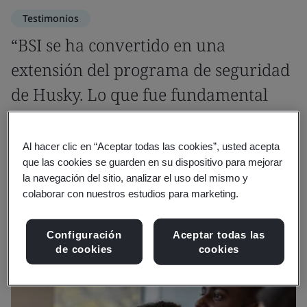
Testimonios
“BSI se ha convertido en una
extensión del programa de seguridad
de Husky. Lo que fue fundamental
para que Husky obtuviera nuestro
estatus CTPAT de nivel 3.”
Al hacer clic en “Aceptar todas las cookies”, usted acepta
que las cookies se guarden en su dispositivo para mejorar
la navegación del sitio, analizar el uso del mismo y
Patricia Cerisano
colaborar con nuestros estudios para marketing.
Gerente de Cumplimiento Aduanero Global, Husky
Configuración
Aceptar todas las
de cookies
cookies