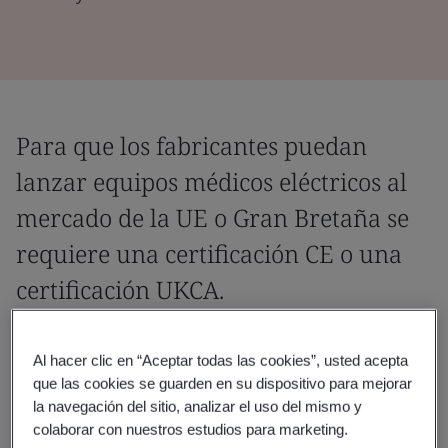
Para que los fabricantes puedan
lanzar equipos médicos eléctricos al
mercado de la UE o Gran Bretaña se
requiere una certificación CE o una
certificación UKCA.
El cumplimiento de las normas de última generación
Al hacer clic en “Aceptar todas las cookies”, usted acepta
es la vía preferida para demostrar el cumplimiento de
que las cookies se guarden en su dispositivo para mejorar
los requisitos generales de seguridad y rendimiento
la navegación del sitio, analizar el uso del mismo y
aplicables del MDR o de los Requisitos Esenciales del
colaborar con nuestros estudios para marketing.