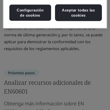
Reglamento del Reino Unido. Dado que actualmente
existen pocas normas armonizadas con los
Configuración
Aceptar todas las
reglamentos, a la hora de evaluarlas en relación con el
de cookies
cookies
Reglamento es fundamental comprender y cumplir los
requisitos de EN 60601. EN 60601 representa una
norma de última generación y, por lo tanto, se puede
aplicar para demostrar la conformidad con los
requisitos de los reglamentos aplicables.
Próximos pasos
Analizar recursos adicionales de
EN60601
Obtenga más información sobre EN