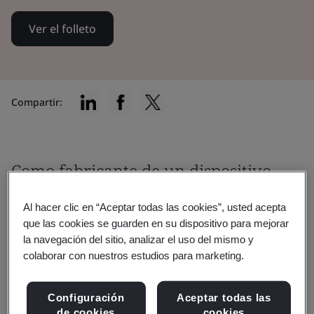
Ver el folleto
Compartir:
Como fabricante de un dispositivo
médico vascular, debe asegurarse de
Al hacer clic en “Aceptar todas las cookies”, usted acepta
cumplir con los requisitos
que las cookies se guarden en su dispositivo para mejorar
la navegación del sitio, analizar el uso del mismo y
reglamentarios normativos antes de
colaborar con nuestros estudios para marketing.
lanzar su producto al mercado.Como
fabricante de dispositivos médicos
Configuración
Aceptar todas las
de cookies
cookies