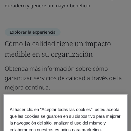
duradero y genere un mayor beneficio.
Explorar la experiencia
Cómo la calidad tiene un impacto
medible en su organización
Obtenga más información sobre cómo
garantizar servicios de calidad a través de la
mejora continua.
Satisfacción del cliente
Acceso al mercado
Mejo
Al hacer clic en “Aceptar todas las cookies”, usted acepta
que las cookies se guarden en su dispositivo para mejorar
la navegación del sitio, analizar el uso del mismo y
Experiencia
colaborar con nuestros estudios para marketing.