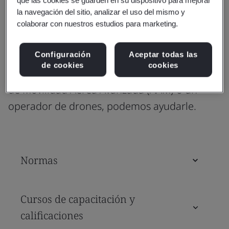
través de una experiencia
la navegación del sitio, analizar el uso del mismo y
colaborar con nuestros estudios para marketing.
aeroespacial comprobada
Configuración
Aceptar todas las
Ya sea un contratista principal, un socio en la
de cookies
cookies
cadena de suministro, una marca emergente
de Movilidad Aérea Avanzada (AAM) o un
operador de drones, podemos ayudarle.
Normas
Cursos de capacitación y
calificaciones