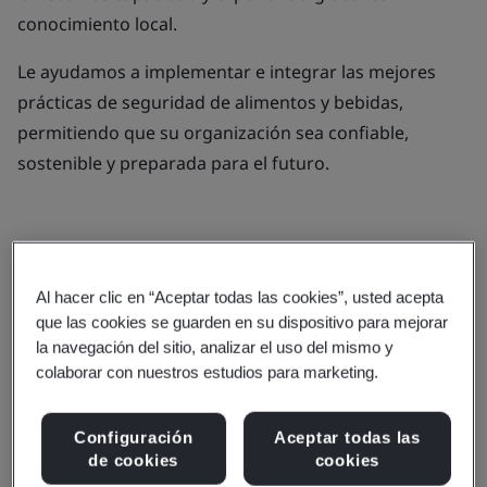
conocimiento local.
Le ayudamos a implementar e integrar las mejores
prácticas de seguridad de alimentos y bebidas,
permitiendo que su organización sea confiable,
sostenible y preparada para el futuro.
Productos y servicios
Al hacer clic en “Aceptar todas las cookies”, usted acepta
Brindar apoyo integral para lograr la
que las cookies se guarden en su dispositivo para mejorar
excelencia en seguridad alimentaria
la navegación del sitio, analizar el uso del mismo y
colaborar con nuestros estudios para marketing.
A través de estándares, capacitación y
evaluaciones, usted puede beneficiarse de
Configuración
Aceptar todas las
de cookies
cookies
experiencia dedicada y soluciones