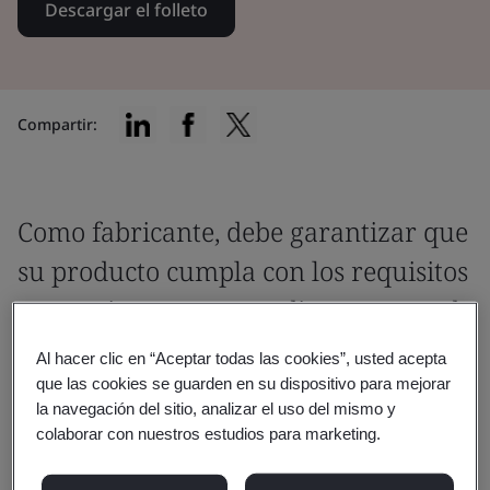
Descargar el folleto
Compartir:
Como fabricante, debe garantizar que
su producto cumpla con los requisitos
normativos correspondientes antes de
que se coloque en el mercado.
Al hacer clic en “Aceptar todas las cookies”, usted acepta
que las cookies se guarden en su dispositivo para mejorar
Es fundamental trabajar con un organismo
la navegación del sitio, analizar el uso del mismo y
colaborar con nuestros estudios para marketing.
notificado de la UE o un organismo aprobado
por el Reino Unido que comprenda la