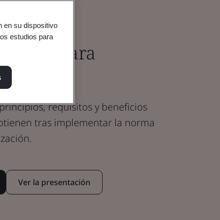
 en su dispositivo
ros estudios para
na guía para
s
principios, requisitos y beneficios
btienen tras implementar la norma
zación.
Ver la presentación