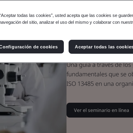
Seminario en línea
 “Aceptar todas las cookies”, usted acepta que las cookies se guarden
Dispositivos médicos
navegación del sitio, analizar el uso del mismo y colaborar con nuest
ISO 13485: U
principiantes
Configuración de cookies
Aceptar todas las cookie
Una guía a través de los 
fundamentales que se o
ISO 13485 en una organi
Ver el seminario en línea