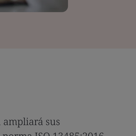
a ampliará sus
a norma ISO 13485:2016