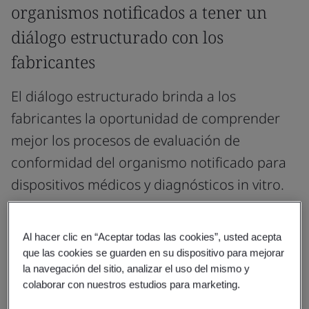
organismos notificados a tener un
diálogo estructurado con los
fabricantes
El diálogo estructurado brinda a los
fabricantes la oportunidad de comprender
mejor los procesos de evaluación de
conformidad del organismo notificado para
dispositivos médicos y diagnósticos in vitro.
Puede abordar aspectos procedimentales de los
procesos de solicitud previa y solicitud,
Al hacer clic en “Aceptar todas las cookies”, usted acepta
que las cookies se guarden en su dispositivo para mejorar
procedimientos de evaluación del organismo
la navegación del sitio, analizar el uso del mismo y
notificado, aspectos de alto nivel de la evidencia de
colaborar con nuestros estudios para marketing.
conformidad del fabricante o combinaciones más