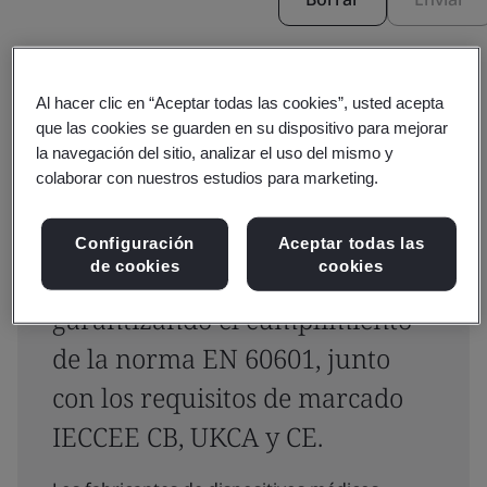
Al hacer clic en “Aceptar todas las cookies”, usted acepta
que las cookies se guarden en su dispositivo para mejorar
la navegación del sitio, analizar el uso del mismo y
colaborar con nuestros estudios para marketing.
Pruebas y certificación de
seguridad eléctrica para
Configuración
Aceptar todas las
de cookies
cookies
dispositivos médicos activos,
garantizando el cumplimiento
de la norma EN 60601, junto
con los requisitos de marcado
IECCEE CB, UKCA y CE.