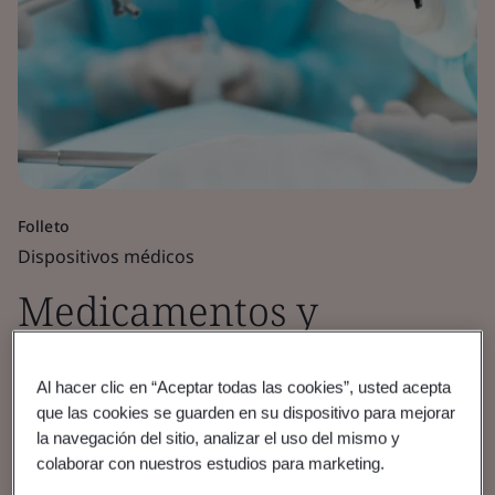
Folleto
Dispositivos médicos
Medicamentos y
biológicos
Al hacer clic en “Aceptar todas las cookies”, usted acepta
que las cookies se guarden en su dispositivo para mejorar
Asegurarse de cumplir con los requisitos
la navegación del sitio, analizar el uso del mismo y
reglamentarios pertinentes antes de colocar
colaborar con nuestros estudios para marketing.