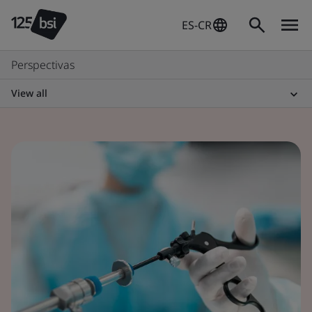
ES-CR
Perspectivas
View all