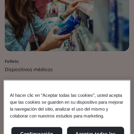
Folleto
Dispositivos médicos
Presentación de
documentación del MDR
Al hacer clic en “Aceptar todas las cookies”, usted acepta
que las cookies se guarden en su dispositivo para mejorar
la navegación del sitio, analizar el uso del mismo y
Directrices de Mejores prácticas.
colaborar con nuestros estudios para marketing.
Configuración
Aceptar todas las