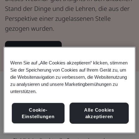
Stand der Dinge und die Lehren, die aus der
Perspektive einer zugelassenen Stelle
gezogen wurden.
Webinar ansehen
Wenn Sie auf „Alle Cookies akzeptieren“ klicken, stimmen
Sie der Speicherung von Cookies auf Ihrem Gerät zu, um
die Websitenavigation zu verbessern, die Websitenutzung
Teilen:
zu analysieren und unsere Marketingbemühungen zu
unterstützen.
Dieses Webinar:
Cookie-
Alle Cookies
Einstellungen
akzeptieren