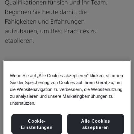
Qualifikationen für sich und Ihr Team.
Beginnen Sie heute damit, die
Fähigkeiten und Erfahrungen
aufzubauen, um Best Practices zu
etablieren.
Verständnis
Wenn Sie auf „Alle Cookies akzeptieren“ klicken, stimmen
Sie der Speicherung von Cookies auf Ihrem Gerät zu, um
Verstehen Sie die Norm und Ihre
die Websitenavigation zu verbessern, die Websitenutzung
Anforderungen
zu analysieren und unsere Marketingbemühungen zu
unterstützen.
In den Awareness- und Requirement-Kursen
lernen Sie die wichtigsten Begriffe,
Cookie-
Alle Cookies
Definitionen und Grundlagen einer Norm
Einstellungen
akzeptieren
kennen.