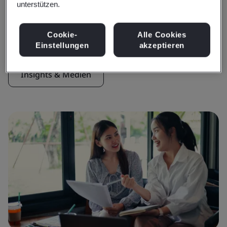
unterstützen.
Insights & Medien
Aktuelle Insights
Cookie-
Alle Cookies
Einstellungen
akzeptieren
Insights & Medien