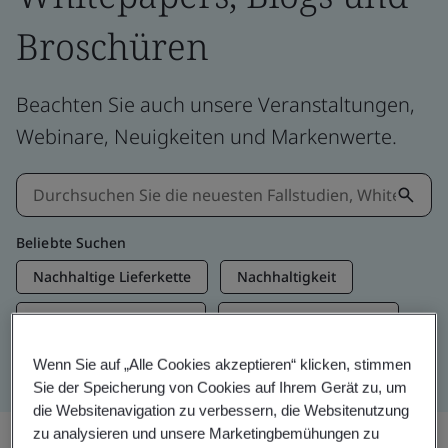
Broschüren
Beachten Sie auch unsere Veranstaltungen,
Webinare, Neuigkeiten und Markenwerte.
Beliebte Suchen
Nachhaltige Lieferkette
Nachhaltigkeit
Informationssicherheit
Künstliche Intelligenz
Net Zero
Wenn Sie auf „Alle Cookies akzeptieren“ klicken, stimmen
Sie der Speicherung von Cookies auf Ihrem Gerät zu, um
die Websitenavigation zu verbessern, die Websitenutzung
zu analysieren und unsere Marketingbemühungen zu