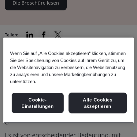
Die Broschüre lesen
Teilen:
Wenn Sie auf „Alle Cookies akzeptieren“ klicken, stimmen
Sie der Speicherung von Cookies auf Ihrem Gerät zu, um
Bei der Herstellung von AIMD
die Websitenavigation zu verbessern, die Websitenutzung
müssen Sie sicherstellen, dass Ihr
zu analysieren und unsere Marketingbemühungen zu
unterstützen.
Produkt den einschlägigen
gesetzlichen Anforderungen
Cookie-
Alle Cookies
Einstellungen
akzeptieren
entspricht, bevor es auf den Markt
gebracht wird.
Es ist von entscheidender Bedeutung, mit