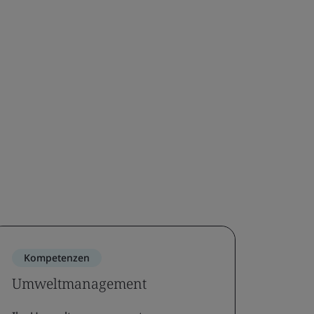
Kompetenzen
Übe
Umweltmanagement
Einsa
nati