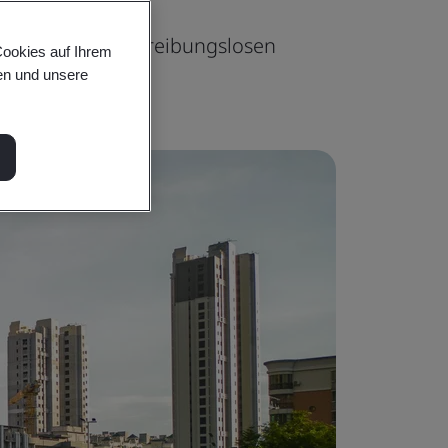
ungen und einen reibungslosen
Cookies auf Ihrem
en und unsere