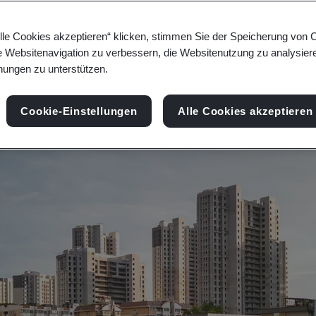
ierung dabei unterstützen, nachhaltige Veränder
lle Cookies akzeptieren“ klicken, stimmen Sie der Speicherung von 
ntscheidende Rolle für den Fortschritt spielen.
e Websitenavigation zu verbessern, die Websitenutzung zu analysier
ungen zu unterstützen.
Cookie-Einstellungen
Alle Cookies akzeptieren