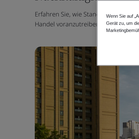
Erfahren Sie, wie Standards die Reg
Wenn Sie auf „A
Handel voranzutreiben, und so eine e
Gerät zu, um di
Marketingbemüh