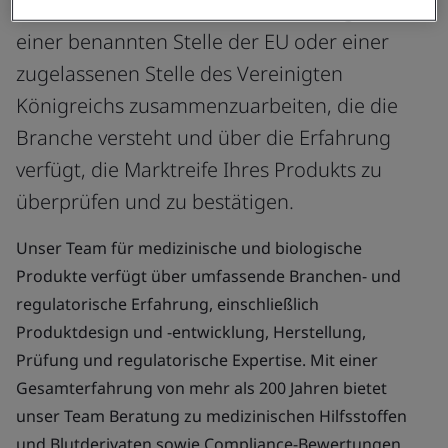
Es ist von entscheidender Bedeutung, mit
einer benannten Stelle der EU oder einer
zugelassenen Stelle des Vereinigten
Königreichs zusammenzuarbeiten, die die
Branche versteht und über die Erfahrung
verfügt, die Marktreife Ihres Produkts zu
überprüfen und zu bestätigen.
Unser Team für medizinische und biologische
Produkte verfügt über umfassende Branchen- und
regulatorische Erfahrung, einschließlich
Produktdesign und -entwicklung, Herstellung,
Prüfung und regulatorische Expertise. Mit einer
Gesamterfahrung von mehr als 200 Jahren bietet
unser Team Beratung zu medizinischen Hilfsstoffen
und Blutderivaten sowie Compliance-Bewertungen