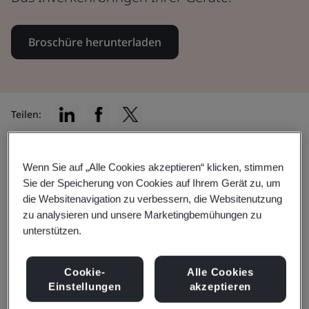
Broschüre herunterladen
Teilen:
Wenn Sie auf „Alle Cookies akzeptieren“ klicken, stimmen
Als Hersteller müssen Sie
Sie der Speicherung von Cookies auf Ihrem Gerät zu, um
die Websitenavigation zu verbessern, die Websitenutzung
sicherstellen, dass Ihr Produkt die
zu analysieren und unsere Marketingbemühungen zu
einschlägigen gesetzlichen
unterstützen.
Anforderungen erfüllt, bevor es in
Cookie-
Alle Cookies
Verkehr gebracht wird
Einstellungen
akzeptieren