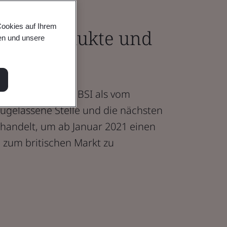
Cookies auf Ihrem
dizinprodukte und
en und unsere
e bereit?
n die Pläne von BSI als vom
zugelassene Stelle und die nächsten
behandelt, um ab Januar 2021 einen
 zum britischen Markt zu