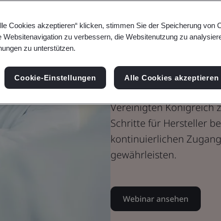
Medizinprodukte
lle Cookies akzeptieren“ klicken, stimmen Sie der Speicherung von 
UKCA für Me
e Websitenavigation zu verbessern, die Websitenutzung zu analysier
ungen zu unterstützen.
IVDs – Sind Si
Cookie-Einstellungen
Alle Cookies akzeptieren
In diesem Webinar werde
Vereinigten Königreich 
Schritte für Hersteller 
kontinuierlichen Zugang
gewährleisten.
Webinar ansehen