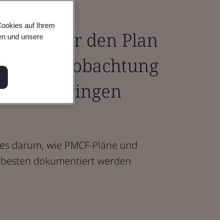
nes
Cookies auf Ihrem
richts für den Plan
en und unsere
en Nachbeobachtung
verkehrbringen
 es darum, wie PMCF-Pläne und
 besten dokumentiert werden