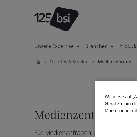
Unsere Expertise
Branchen
Produkt
Insights & Medien
Medienzentrum
de-
DE
Wenn Sie auf „A
Gerät zu, um di
Medienzentrum
Marketingbemüh
Für Medienanfragen: pressoffice@b