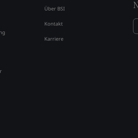
N
Über BSI
Kontakt
ung
Karriere
r