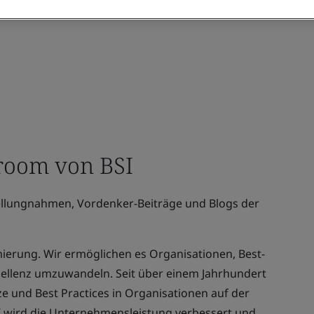
oom von BSI
tellungnahmen, Vordenker-Beiträge und Blogs der
ierung. Wir ermöglichen es Organisationen, Best-
zellenz umzuwandeln. Seit über einem Jahrhundert
ze und Best Practices in Organisationen auf der
SI wird die Unternehmensleistung verbessert und