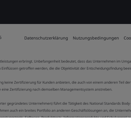
6
Datenschutzerklärung
Nutzungsbedingungen
Coo
stleistungen erbringt. Unbefangenheit bedeutet, dass das Unternehmen im Umga
 Einflüssen getroffen werden, die die Objektivität der Entscheidungsfindung bee
stung keine Zertifizierung für Kunden anbieten, die auch von einem anderen Teil
die eine Zertifizierung nach demselben Managementsystem anstreben.
Charter gegründetes Unternehmen) führt die Tätigkeit des National Standards Bod
hmen auch ein breites Portfolio an anderen Geschäftslösungen an, die Unternehm
bewertungstools, Software, Produkttests, Informationsprodukte und Schulungen) z