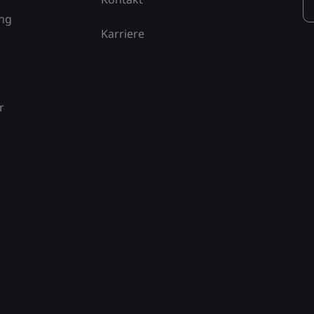
ung
Karriere
r