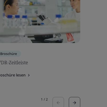
Broschüre
Broschür
VDR-Zeitleiste
MDR-Kon
roschüre lesen
Broschüre
1
/
2