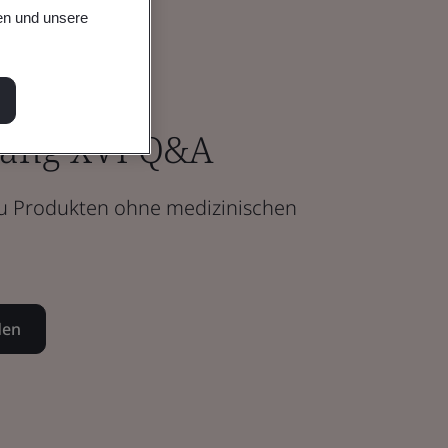
en und unsere
ang XVI Q&A
u Produkten ohne medizinischen
den