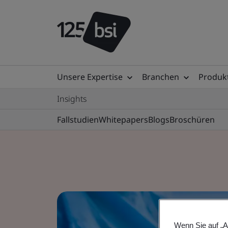
Unsere Expertise
Branchen
Produkt
Insights
Fallstudien
Whitepapers
Blogs
Broschüren
Wenn Sie auf „A