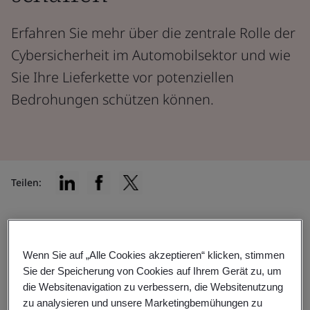
Erfahren Sie mehr über die zentrale Rolle der
Cybersicherheit im Automobilsektor und wie
Sie Ihre Lieferkette vor potenziellen
Bedrohungen schützen können.
Teilen:
Da sich Fahrzeuge ständig weiterentwickeln und
immer stärker vernetzt werden, ist es unerlässlich, das
Wenn Sie auf „Alle Cookies akzeptieren“ klicken, stimmen
Vertrauen der Verbraucher in die Cybersicherheit in
Sie der Speicherung von Cookies auf Ihrem Gerät zu, um
der Automobilindustrie zu stärken.
die Websitenavigation zu verbessern, die Websitenutzung
zu analysieren und unsere Marketingbemühungen zu