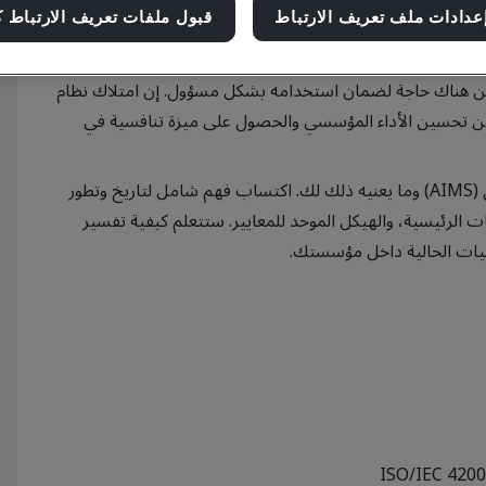
عدادات ملف تعريف الارتباط
قبول ملفات تعريف الارتباط ك
ًا متزايدًا في حياتنا الشخصية والمهنية. يمكن للذكاء
ن هناك حاجة لضمان استخدامه بشكل مسؤول. إن امتلاك نظام
اعي معترف به دوليًا (AIMS) يمكّنك من تحسين الأداء المؤسسي والحصول على ميزة تنافسية في
تحديد هيكل ومتطلبات نظام إدارة ذكاء اصطناعي فعّال (AIMS) وما يعنيه ذلك لك. اكتساب فهم شامل لتاريخ وتطور
صطلحات والتعريفات الرئيسية، والهيكل الموحد للمعايير. ستتعلم كيفية تفسير
مليات الحالية داخل مؤسستك.