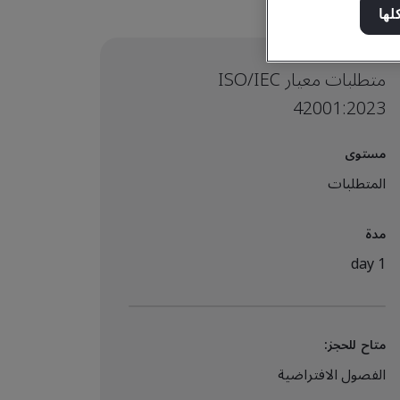
لها
متطلبات معيار ISO/IEC
42001:2023
مستوى
المتطلبات
مدة
1 day
متاح للحجز:
الفصول الافتراضية