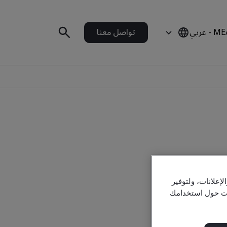
 - عربي
تواصل معنا
علانات، ولتوفير
مات حول استخدامك