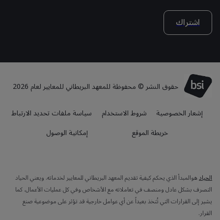
اشتراك
حقوق النشر © محفوظة للمعهد البريطاني للمعايير لعام 2026
إشعار الخصوصية
شروط الاستخدام
سياسة ملفات تحديد الارتباط
خريطة الموقع
إمكانية الوصول
الحياد
هوالمبدأ الذي يحكم كيفية تقديم المعهد البريطاني للمعايير لخدماته. ويعني الحياد
التصرف بشكل عادل ومنصف في تعاملاته مع الأشخاص وفي كل عمليات الأعمال. كما
يشير إلى القرارات التي تُتخذ بعيداً عن أي عوامل خارجية قد تؤثر على موضوعية صنع
القرار.