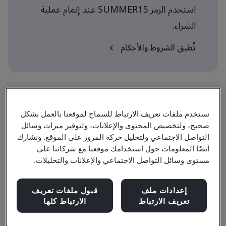
استخدم الرمز SUMMER15 عند إتمام عملية
الشراء.
تُطبق الشروط والأحكام
نستخدم ملفات تعريف الارتباط للسماح لموقعنا بالعمل بشكل
مستوى
صحيح، ولتخصيص المحتوى والإعلانات، ولتوفير ميزات وسائل
المدقق القيادي
التواصل الاجتماعي ولتحليل حركة المرور على الموقع. ونشارك
أيضًا المعلومات حول استخدامك موقعنا مع شركائنا على
مستوى وسائل التواصل الاجتماعي والإعلانات والتحليلات.
مدة
5 days
إعدادات ملف
قبول ملفات تعريف
تعريف الارتباط
الارتباط كلها
متاح للحجز: