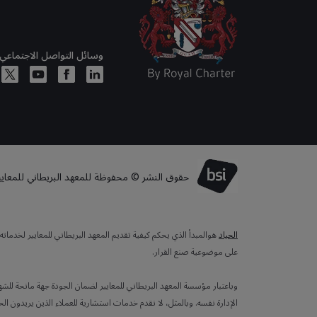
وسائل التواصل الاجتماعي
حقوق النشر © محفوظة للمعهد البريطاني للمعايير لعا
الحياد
هوالمبدأ الذي يحكم كيفية تقديم المعهد البريطاني للمعايير لخدما
على موضوعية صنع القرار.
وباعتبار مؤسسة المعهد البريطاني للمعايير لضمان الجودة جهة مانحة للش
الإدارة نفسه. وبالمثل، لا نقدم خدمات استشارية للعملاء الذين يريدون ال