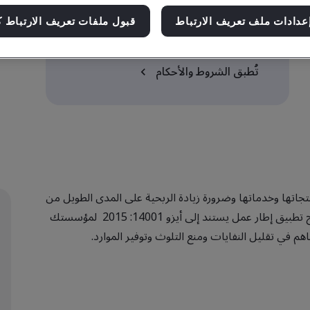
استخدم الرمز SUMMER15 عند إتمام
عدادات ملف تعريف الارتباط
قبول ملفات تعريف الارتباط ك
عملية الشراء.
تُطبق الشروط والأحكام
منتجاتها وخدماتها وضرورة زيادة الربحية على المدى الطويل من
خلال نظام بيئي معترف به دوليًا ومفيد مستقبلاً. يسمح تطبيق إطار عمل يستند إلى أيزو 14001: 2015 لمؤسستك
اهم في تقليل النفايات ومنع التلوث وتوفير الموارد.