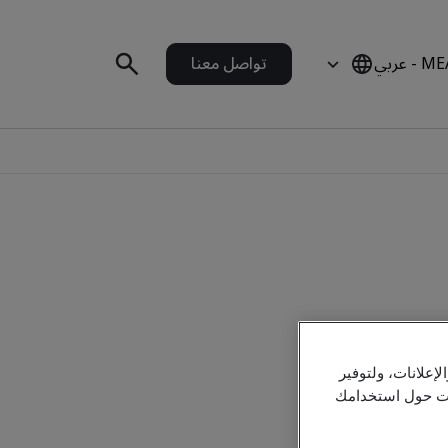
 - عربي
تواصل معنا
علانات، ولتوفير
مات حول استخدامك