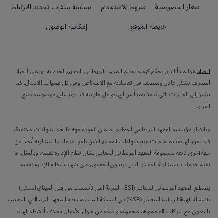
إشعار الخصوصية
شروط الاستخدام
سياسة ملفات تحديد الارتباط
خريطة الموقع
إمكانية الوصول
الحياد
هوالمبدأ الذي يحكم كيفية تقديم المعهد البريطاني للمعايير لخدماته. ويعني الحياد
التصرف بشكل عادل ومنصف في تعاملاته مع الأشخاص وفي كل عمليات الأعمال. كما
يشير إلى القرارات التي تُتخذ بعيداً عن أي عوامل خارجية قد تؤثر على موضوعية صنع
القرار.
وباعتبار مؤسسة المعهد البريطاني للمعايير لضمان الجودة جهة مانحة للشهادات معتمدة،
فلا يجوز لها تقديم خدمات منح شهادات للعملاء الذين تلقوا خدمات استشارية أيضاً من
جهة أخرى تابعة لمجموعة المعهد البريطاني للمعايير بشأن نظام الإدارة نفسه. وبالمثل، لا
نقدم خدمات استشارية للعملاء الذين يريدون الحصول على شهادة لنظام الإدارة نفسه.
يضطلع المعهد البريطاني للمعايير (BSI، الشركة التي تأسست من قِبل الميثاق الملكي)،
بأنشطة الهيئة الوطنية للمعايير (NSB) في المملكة المتحدة. يقدم المعهد البريطاني للمعايير،
بالتعاون مع شركات المجموعة، مجموعة واسعة من حلول الأعمال بخلاف أنشطة الهيئة