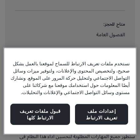
متاح للحجز:
الفصول العامة
اطلع على التفاصيل وقم بالحجز
نستخدم ملفات تعريف الارتباط للسماح لموقعنا بالعمل بشكل
صحيح، ولتخصيص المحتوى والإعلانات، ولتوفير ميزات وسائل
التواصل الاجتماعي ولتحليل حركة المرور على الموقع. ونشارك
أيضًا المعلومات حول استخدامك موقعنا مع شركائنا على
مستوى وسائل التواصل الاجتماعي والإعلانات والتحليلات.
يهدف نظام إدارة الصحة والسلامة المهنية إلى تحسين مستوى
الصحة والسلامة في العمل ومعالجة المخاطر المتعلقة بها. تعد
إعدادات ملف
قبول ملفات تعريف
عملية التدقيق الداخلي عامل أساسي للحفاظ على كفاءة وفعالية
تعريف الارتباط
الارتباط كلها
نظام إدارة الصحة والسلامة، ومن خلال حضور هذه الدورة التدريبية
ستطور جميع المهارات المطلوبة لتحسين أداء هذا النظام في