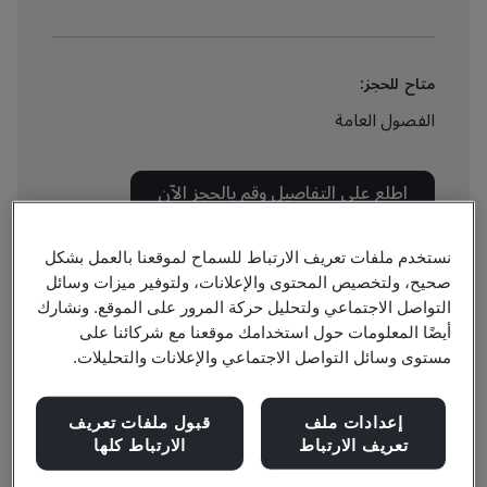
متاح للحجز:
الفصول العامة
اطلع على التفاصيل وقم بالحجز الآن
نستخدم ملفات تعريف الارتباط للسماح لموقعنا بالعمل بشكل
صحيح، ولتخصيص المحتوى والإعلانات، ولتوفير ميزات وسائل
التواصل الاجتماعي ولتحليل حركة المرور على الموقع. ونشارك
أيضًا المعلومات حول استخدامك موقعنا مع شركائنا على
تقوض
الرشوة الديمقراطية وسيادة القانون وتشكل تهديدا خطيرا
مستوى وسائل التواصل الاجتماعي والإعلانات والتحليلات.
للتقدم الاقتصادي المطرد في الدول المتقدمة والناشئة وفي
الأسواق الحرة بوجه عام.
إعدادات ملف
قبول ملفات تعريف
وبتزايد الرشاوي تصبح السمعة التجارية وتطور المؤسسات
تعريف الارتباط
الارتباط كلها
واستدامتها معرضة للخطر.