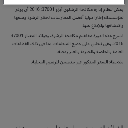
يمكن لنظام إدارة مكافحة الرشاوي آيزو 37001: 2016 أن يوفر
لمؤسستك إطارا دوليا أفضل الممارسات لحظر الرشوة ومنعها
واكتشافها والإبلاغ عنها.
تشرح هذه الدورة مفاهيم مكافحة الرشوة، وفوائد المعيار 37001:
2016. وهي تنطبق على جميع المنظمات بما في ذلك القطاعات
العامة والخاصة والخيرية والغير ربحية.
ملاحظة:
السعر المذكور غير متضمن للرسوم المحلية.