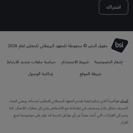
اشتراك
حقوق النشر © محفوظة للمعهد البريطاني للمعايير لعام 2026
إشعار الخصوصية
شروط الاستخدام
سياسة ملفات تحديد الارتباط
خريطة الموقع
إمكانية الوصول
الحياد
هوالمبدأ الذي يحكم كيفية تقديم المعهد البريطاني للمعايير لخدماته. ويعني الحياد
التصرف بشكل عادل ومنصف في تعاملاته مع الأشخاص وفي كل عمليات الأعمال. كما
يشير إلى القرارات التي تُتخذ بعيداً عن أي عوامل خارجية قد تؤثر على موضوعية صنع
القرار.