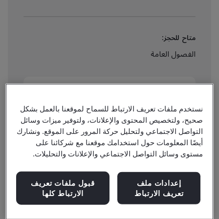
متاح للحجز:
الفصول العامة
£2860
نستخدم ملفات تعريف الارتباط للسماح لموقعنا بالعمل بشكل
صحيح، ولتخصيص المحتوى والإعلانات، ولتوفير ميزات وسائل
اطلع على التفاصيل وقم بالحجز الآن
التواصل الاجتماعي ولتحليل حركة المرور على الموقع. ونشارك
أيضًا المعلومات حول استخدامك موقعنا مع شركائنا على
مستوى وسائل التواصل الاجتماعي والإعلانات والتحليلات.
إعدادات ملف
قبول ملفات تعريف
Gain a detailed understanding of the key requirements
تعريف الارتباط
الارتباط كلها
and strategic alignment needed to deliver Building