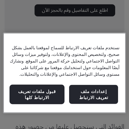
اطلع على التفاصيل وقم بالحجز الآن
نستخدم ملفات تعريف الارتباط للسماح لموقعنا بالعمل بشكل
هل أنت على اطلاع على المعيار BS OHSAS 18001 وبحاجة لتعرف
صحيح، ولتخصيص المحتوى والإعلانات، ولتوفير ميزات وسائل
على المعيار الجديد لإدارة الصحة والسلامة المهنية ISO
التواصل الاجتماعي ولتحليل حركة المرور على الموقع. ونشارك
45001.
في هذه الدورة ستتعرف على هيكلية المعيار الجديد ISO
أيضًا المعلومات حول استخدامك موقعنا مع شركائنا على
مستوى وسائل التواصل الاجتماعي والإعلانات والتحليلات.
45001. وستتعرف على الاختلافات مع المعيار القديم. كما ستتمكن
من تحديد الفجوات في نظام إدارة الصحة والسلامة المهنية الخاص
بك.
إعدادات ملف
قبول ملفات تعريف
تعريف الارتباط
الارتباط كلها
الفوائد التي ستحصل عليها من حضور هذه