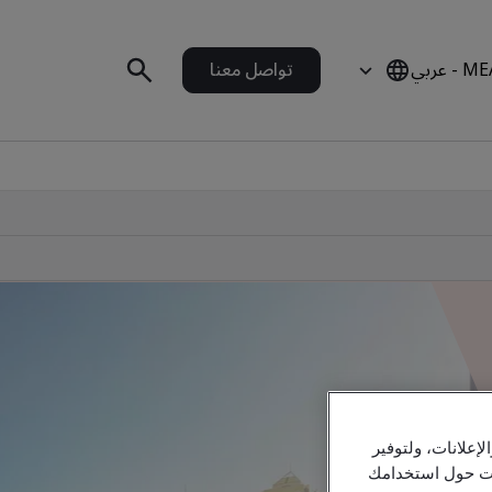
 - عربي
تواصل معنا
علانات، ولتوفير
مات حول استخدامك