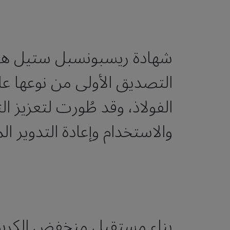
شهادة ريسبونسبل ستيل هي 
التصديق الأولى من نوعها عا
الفولاذ، وقد طُورت لتعزيز الت
والاستخدام وإعادة التدوير ا
بناء مستقبل منخفض الكربون