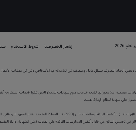
م 2026
إشعار الخصوصية
شروط الاستخدام
سياس
ته. ويعني الحياد التصرف بشكل عادل ومنصف في تعاملاته مع الأشخاص وفي كل عمليات الأعمال. كما
هادات معتمدة، فلا يجوز لها تقديم خدمات منح شهادات للعملاء الذين تلقوا خدمات استشارية أيضاً
حصول على شهادة لنظام الإدارة نفسه.
يضطلع المعهد البريطاني للمعايير (BSI، الشركة التي تأسست من قِبل الميثاق الملكي)، بأنشطة ا
لم في تحسين النتائج من خلال أفضل الممارسات القائمة على المعايير (مثل الشهادة، وأداة التقييم 