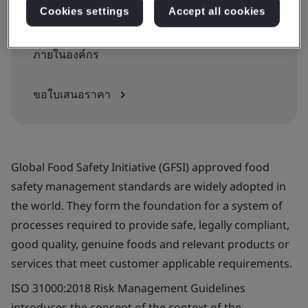
Cookies settings
Accept all cookies
ขอใบเสนอราคา:
ภายในองค์กร
ขอใบเสนอราคา
Global Food Safety Initiative (GFSI) approved food
safety management standards are widely adopted in
the world. They form the foundation for a system of
processes required to provide safe, legally compliant,
good quality, genuine foods and relevant products or
services that meet customer applicable requirements.
ISO 31000:2018 Risk Management Guidelines
introduces the concept of the context of the