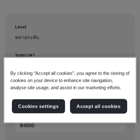
Level
หลายระดับ
ระยะเวลา
1 day
By clicking “Accept all cookies”, you agree to the storing of
cookies on your device to enhance site navigation,
analyse site usage, and assist in our marketing efforts.
จองการฝึกอบรม:
Virtual classroom
Cookies settings
Accept all cookies
฿4000