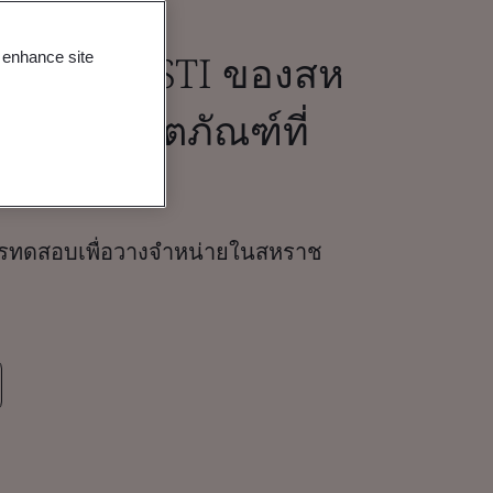
ัติตาม PSTI ของสห
o enhance site
ำหรับผลิตภัณฑ์ที่
รทดสอบเพื่อวางจำหน่ายในสหราช