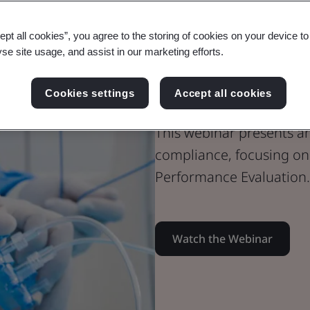
ept all cookies”, you agree to the storing of cookies on your device t
Webinar
yse site usage, and assist in our marketing efforts.
Medical Devices
Pathways to 
Cookies settings
Accept all cookies
This webinar presents an
compliance, focusing o
Performance Evaluation.
Watch the Webinar