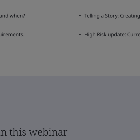
 and when?
Telling a Story: Creatin
quirements.
High Risk update: Curre
in this webinar