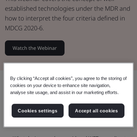
established technologies under the MDR and
how to interpret the four criteria defined in
MDCG 2020-6.
Watch the Webinar
By clicking “Accept all cookies”, you agree to the storing of
แชร์:
cookies on your device to enhance site navigation,
analyse site usage, and assist in our marketing efforts.
In this webinar:
Cookies settings
Accept all cookies