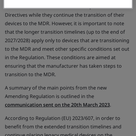
devices on the market based on compliance to the
Directives while they continue the transition of their
devices to the MDR. However, it is important to note
that the longer transition timelines (up to the end of
2027/2028) apply only to devices that are transitioning
to the MDR and meet other specific conditions set out
in the Regulation. These conditions are aimed at
ensuring that the manufacturer has taken steps to
transition to the MDR.
A summary of the main points from the new
Amending Regulation is outlined in the
communication sent on the 20th March 2023
.
According to Regulation (EU) 2023/607, in order to
benefit from the extended transition timelines and
continue placing legacy medical devices on the