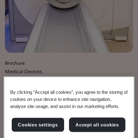
Brochure
Medical Devices
General Medical Devices
By clicking “Accept all cookies”, you agree to the storing of
cookies on your device to enhance site navigation,
As a manufacturer of a medical device, you
analyse site usage, and assist in our marketing efforts.
must ensure that you meet the relevant
regulatory requirements before placing your
Cookies settings
Accept all cookies
product onto the market