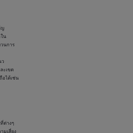
ัญ
กใน
ะบวนการ
นว
และเขต
อได้เช่น
่ต่างๆ
ามเสี่ยง