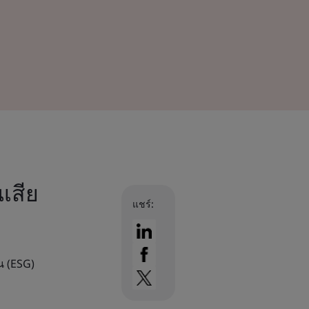
นเสีย
แชร์:
น (ESG)