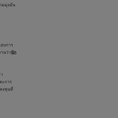
มุ่งมั่น
ะกอบการ
งานว่า
นัก
่า
และการ
งทุนที่