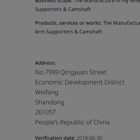
Business scope:
The Manufacture of Fly Whe
Supporters & Camshaft
Products, services or works:
The Manufacture
Arm Supporters & Camshaft
Address:
No.7999 Qingyuan Street
Economic Development District
Weifang
Shandong
261057
People's Republic of China
Verification date:
2018-06-30