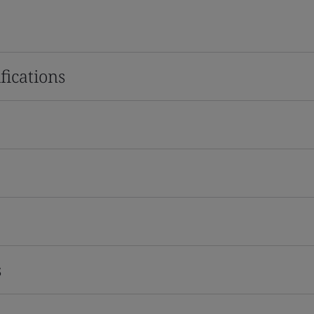
fications
s