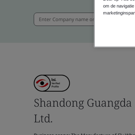
om de navigatie 
marketinginspan
Shandong Guangda 
Ltd.