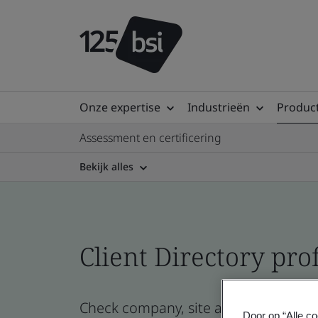
Onze expertise
Industrieën
Product
Assessment en certificering
Bekijk alles
Client Directory prof
Check company, site and product certi
Door op “Alle co