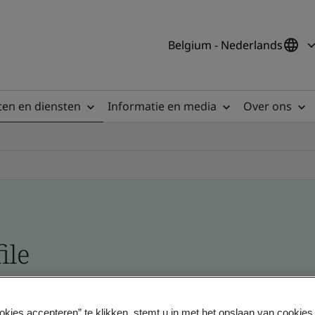
Belgium - Nederlands
en en diensten
Informatie en media
Over ons
ile
ficates - Validation and Verification
okies accepteren” te klikken, stemt u in met het opslaan van cookie