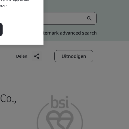
onze
Kitemark advanced search
Uitnodigen
Delen:
Co.,