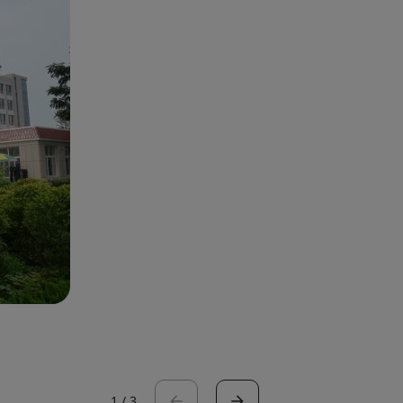
1
/
3