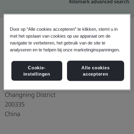
Kitemark advanced search
Door op “Alle cookies accepteren” te klikken, stemt u in
met het opslaan van cookies op uw apparaat om de
Upgraden
Delen:
navigatie te verbeteren, het gebruik van de site te
analyseren en te helpen bij onze marketinginspanningen.
Shanghai SIMCOM Wireless Solution Ltd.
Cookie-
Alle cookies
instellingen
accepteren
Floor 8, No. 289-3
Linhong Road
Changning District
200335
China