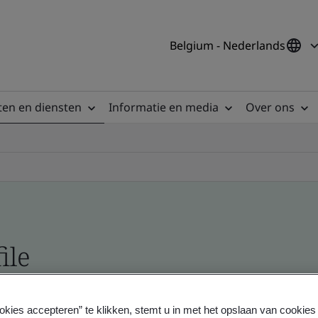
Belgium - Nederlands
en en diensten
Informatie en media
Over ons
ile
ficates - Validation and Verification
okies accepteren” te klikken, stemt u in met het opslaan van cookie