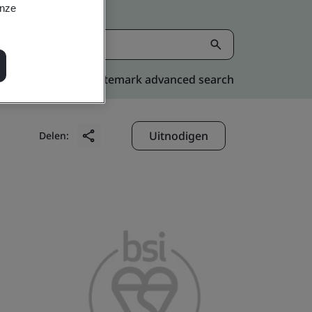
onze
Kitemark advanced search
Uitnodigen
Delen: