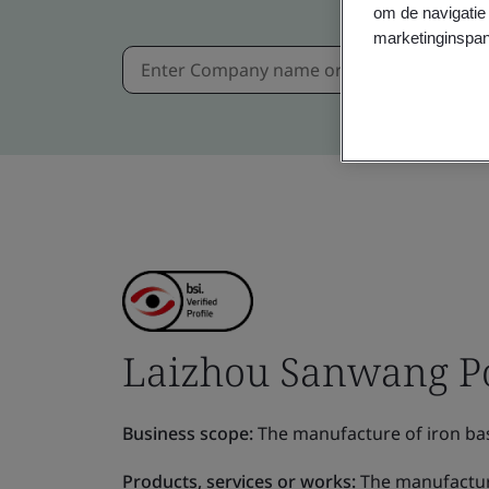
om de navigatie 
marketinginspan
Laizhou Sanwang Po
Business scope:
The manufacture of iron ba
Products, services or works:
The manufactur