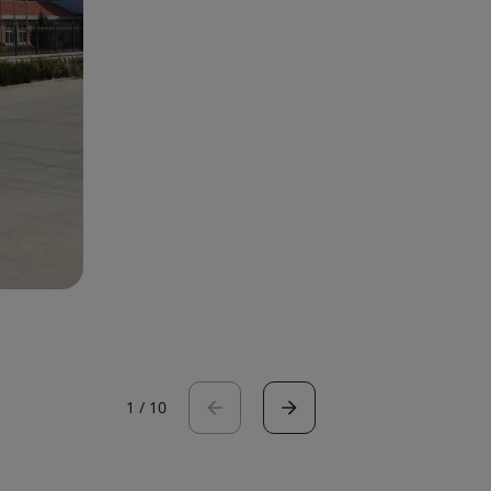
1
/
10