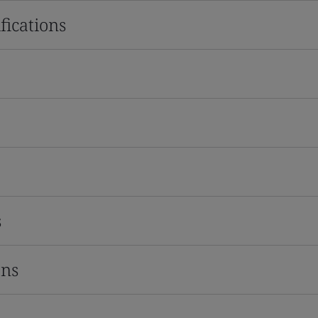
fications
s
ons