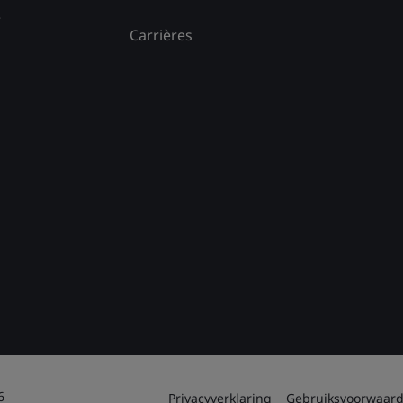
e
Carrières
6
Privacyverklaring
Gebruiksvoorwaar