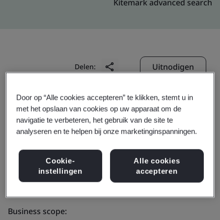
Kitemark advanced search
Uitnodigen
Delen:
Door op “Alle cookies accepteren” te klikken, stemt u in
met het opslaan van cookies op uw apparaat om de
navigatie te verbeteren, het gebruik van de site te
analyseren en te helpen bij onze marketinginspanningen.
Dongguan Molex
Cookie-
Alle cookies
instellingen
accepteren
Interconnect Co., Ltd.
Business scope: