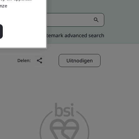
onze
Kitemark advanced search
Uitnodigen
Delen: