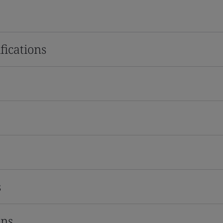
fications
s
ons