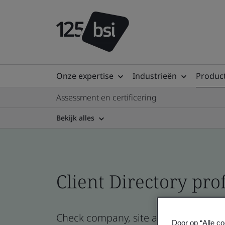
Onze expertise
Industrieën
Product
Assessment en certificering
Bekijk alles
Client Directory prof
Check company, site and product certi
Door op “Alle co