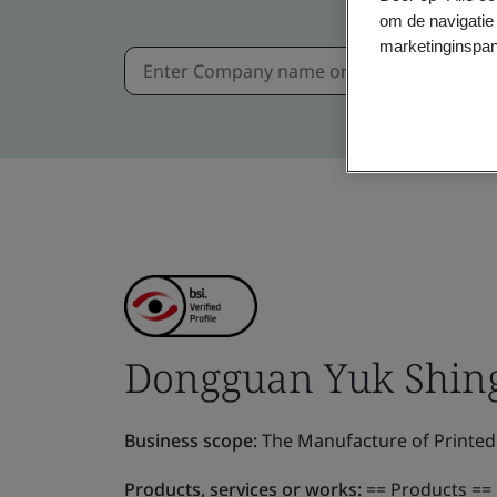
om de navigatie 
marketinginspan
Dongguan Yuk Shin
Business scope:
The Manufacture of Printed 
Products, services or works:
== Products == 