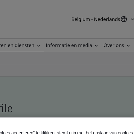
Belgium - Nederlands
en en diensten
Informatie en media
Over ons
ile
ficates - Validation and Verification
okies accepteren” te klikken, stemt u in met het opslaan van cookie