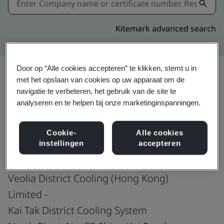
Kitemark advanced search
Door op “Alle cookies accepteren” te klikken, stemt u in
met het opslaan van cookies op uw apparaat om de
navigatie te verbeteren, het gebruik van de site te
Delen:
analyseren en te helpen bij onze marketinginspanningen.
ISO 45001:2018
Cookie-
Alle cookies
instellingen
accepteren
Veolia District Cooling (Hong Kong)
Limited -
Kai Tak District Cooling System